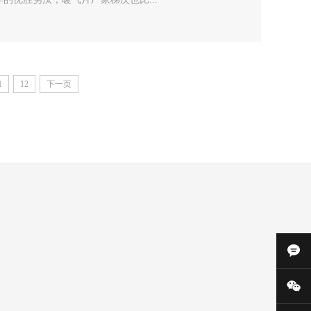
1
12
下一页
在
24小时咨询热线
13363336688
微信