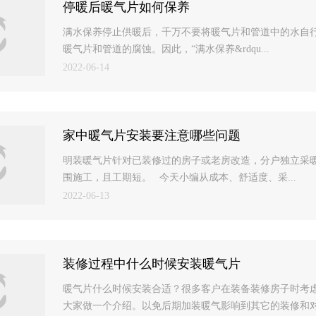
停暖后暖气片如何保养
满水保养停止供暖后，千万不要将暖气片和管道中的水自
暖气片和管道的腐蚀。因此，“满水保养&rdqu...
2022-06-14
家中暖气片安装要注意哪些问题
明装暖气片针对已装修过的房子或老房改造，分户独立采
围施工，且工期短。 今天小编从成本、舒适度、采...
2022-06-13
装修过程中什么时候安装暖气片
暖气片什么时候安装合适？很多客户在装备装修房子时考
大家做一个介绍。以免后期加装暖气影响到其它的装修和对房