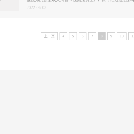
2022-06-03
上一页
4
5
6
7
8
9
10
1
其它产品
品牌荣誉
翅片管成人抖音91视频免费
3A级质量服务证书