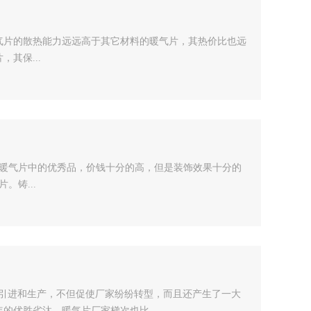
气片的散热能力远远高于其它材料的暖气片，其热价比也远
其保...
于暖气片中的优秀品，价钱十分的高，但是装饰效果十分的
。铸...
的引进和生产，不但促使厂家纷纷转型，而且还产生了一大
的优胜劣汰，暖气片厂家梯次也比...